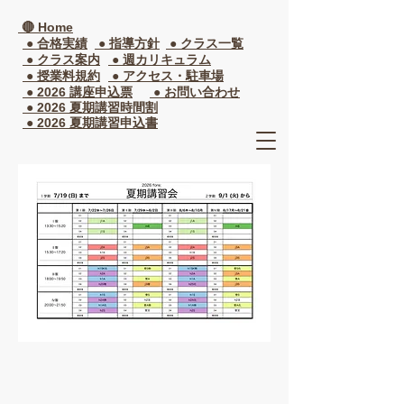
🔴 Home
● 合格実績
● 指導方針
● クラス一覧​
● クラス案内
● 週カリキュラム
● 授業料規約
● アクセス・駐車場
● 2026 講座申込票
● お問い合わせ
● 2026 夏期講習時間割
● 2026 夏期講習申込書