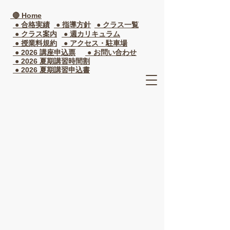
🔴 Home
● 合格実績
● 指導方針
● クラス一覧​
● クラス案内
● 週カリキュラム
● 授業料規約
● アクセス・駐車場
● 2026 講座申込票
● お問い合わせ
● 2026 夏期講習時間割
● 2026 夏期講習申込書