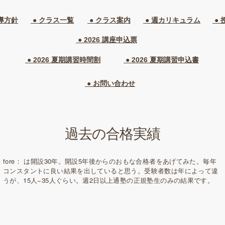
導方針
● クラス一覧​
● クラス案内
● 週カリキュラム
● 
● 2026 講座申込票
● 2026 夏期講習時間割
● 2026 夏期講習申込書
● お問い合わせ
過去の合格実績
fore： は開設30年。開設5年後からのおもな合格者をあげてみた。毎年
コンスタントに良い結果を出していると思う。受験者数は年によって違
うが、15人~35人ぐらい。週2日以上通塾の正規塾生のみの結果です。