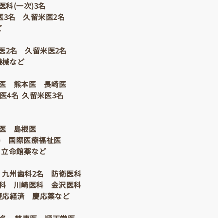
医科(一次)3名
医3名 久留米医2名
ど
医2名 久留米医2名
機械など
医 熊本医 長崎医
岡医4名 久留米医3名
医 島根医
) 国際医療福祉医
 立命館薬など
 九州歯科2名 防衛医科
医科 川崎医科 金沢医科
慶応経済 慶応薬など