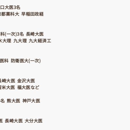
山口大医3名
 京都薬科大 早稲田政経
科(一次)3名 長崎大医
の水大理 九大理 九大経済工
医科 防衛医大(一次)
 長崎大医 金沢大医
久留米大医 福大医など
4名 熊大医 神戸大医
大医 長崎大医 大分大医