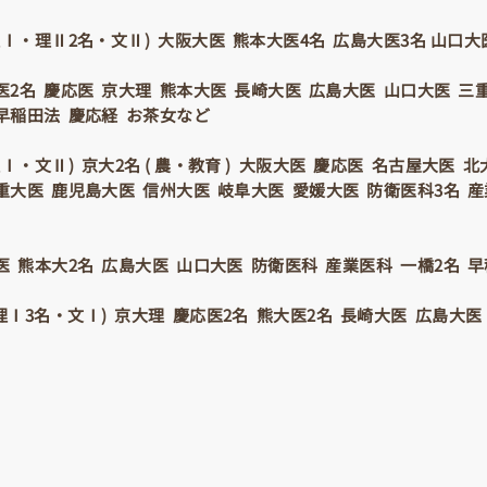
 理Ⅰ・理Ⅱ2名・文Ⅱ) 大阪大医 熊本大医4名 広島大医3名 山口
医2名 慶応医 京大理 熊本大医 長崎大医 広島大医 山口大医 三
早稲田法 慶応経 お茶女など
 理Ⅰ・文Ⅱ) 京大2名 ( 農・教育 ) 大阪大医 慶応医 名古屋大医 
重大医 鹿児島大医 信州大医 岐阜大医 愛媛大医 防衛医科3名 産
医 熊本大2名 広島大医 山口大医 防衛医科 産業医科 一橋2名 
理Ⅰ3名・文Ⅰ) 京大理 慶応医2名 熊大医2名 長崎大医 広島大医