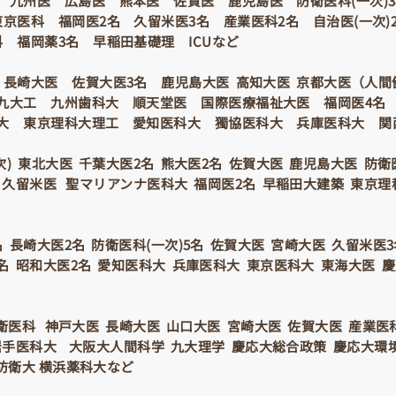
 九州医 広島医 熊本医 佐賀医 鹿児島医 防衛医科(一次)
京医科 福岡医2名 久留米医3名 産業医科2名 自治医(一次)
 福岡薬3名 早稲田基礎理 ICUなど
 長崎大医 佐賀大医3名 鹿児島大医 高知大医 京都大医（人間
九大工 九州歯科大 順天堂医 国際医療福祉大医 福岡医4名 
大 東京理科大理工 愛知医科大 獨協医科大 兵庫医科大 関
) 東北大医 千葉大医2名 熊大医2名 佐賀大医 鹿児島大医 防衛
 久留米医 聖マリアンナ医科大 福岡医2名 早稲田大建築 東京理
名 長崎大医2名 防衛医科(一次)5名 佐賀大医 宮崎大医 久留米医
名 昭和大医2名 愛知医科大 兵庫医科大 東京医科大 東海大医 
衛医科 神戸大医 長崎大医 山口大医 宮崎大医 佐賀大医 産業医
岩手医科大 大阪大人間科学 九大理学 慶応大総合政策 慶応大環
防衛大 横浜薬科大など