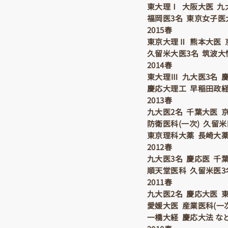
東大理Ⅰ 大阪大医 九
福岡医3名 東京女子医
2015春
東京大理Ⅱ 熊本大医 
久留米大医3名 筑波大
2014春
東大理Ⅲ 九大医3名 慶
慶応大理工 早稲田政経
2013春
九大医2名 千葉大医 
防衛医科(一次) 久留
東京理科大薬 長崎大薬
2012春
九大医3名 慶応医 千葉
順天堂医科 久留米医3
2011春
九大医2名 慶応大医 
愛媛大医 産業医科(一次
一橋大経 慶応大法 な