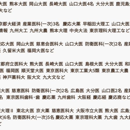
大医 熊本大医 岡山大医 長崎大医 山口大医4名 大分大医 鹿児島
大など
京都大経済 産業医科(一次)3名 慶応大薬 早稲田大理工 山口大医
情報 九州大工 九州大農 熊本大理 中央大法 東京理科大理工など
応大医 岡山大医 慈恵会医科大 山口大医 防衛医科(一次)2名 産
 久留米大医 福岡大医など
京都府立医科大 熊大医 長崎大医 山口大医 島根大医 大分大医 
米医 福岡医 順天堂大医 東京医科大 東京工業大5類 東京農工大農
 神戸薬科大 阪大文 九大文など
大医 慈恵医科 防衛医科(一次)2名 広島医 大分医 山口医2名 産業
名 東京医科歯科･歯 慶応薬 九州歯科 大阪経 慶応経 慶応商な
東大理Ⅱ 東北大医 京大薬 慈恵医科大 大阪市立大医 熊大医 広島
)6名 防衛医科大(一次)5名 慶応大薬 東京理科大薬 九大歯 九大
ど