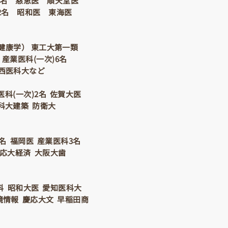
3名 慈恵医 順天堂医
2名 昭和医 東海医
健康学） 東工大第一類
産業医科(一次)6名
西医科大など
医科(一次)2名 佐賀大医
科大建築 防衛大
3名 福岡医 産業医科3名
慶応大経済 大阪大歯
科 昭和大医 愛知医科大
境情報 慶応大文 早稲田商