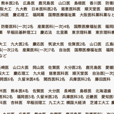
 熊本医2名 広島医 鹿児島医 山口医 島根医 香川医
防衛
 大阪大工 九大教 日本医科医2名 慈恵医科医 順天堂医 福岡
庫医科医 慶応理工 福岡薬 国際医療福祉薬 大阪医科薬科薬な
防衛医科(一次)2名 産業医科(一次)4名 国際医療福祉医 福岡
薬 早稲田基幹理工2 慶応法 北里薬 東京理科薬 東京理科
大工 九大医2名 慶応医 筑波大医 佐賀医2名 山口医 広島
科(一次)2名 産業医科(一次)7名 自治医 国際医療福祉医 福
など
長崎医 山口大医 岡山医 佐賀医 大分医2名 鹿児島医 愛媛
大阪大工 慶応理工 九大経 慈恵医科医 順天堂医 自治医(一次
福岡医6名 久留米医4名 関西医科2名 兵庫医科2名 藤田医科
州医 熊本医4名 佐賀医 大分医 長崎医 島根医 北海道歯
医科2名 福岡医5名 久留米医2名 兵庫医科3名 近畿医 愛知
科医 杏林医 早稲田理工 九工大工 横国大経済 芝浦工大工 