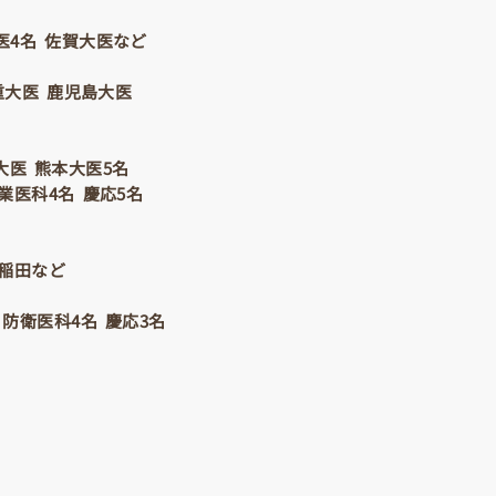
大医4名 佐賀大医など
重大医 鹿児島大医
北大医 熊本大医5名
業医科4名 慶応5名
早稲田など
 防衛医科4名 慶応3名